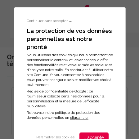
Aller au menu principal
Aller au contenu principal
Personnaliser l'interface
Continuer sans accepter →
La protection de vos données
personnelles est notre
Inscription à la formation
priorité
Nous utilisons des cookies qui nous permettent de
Organisation, gestion du temps,
personnaliser le contenu et les annonces, d'offrir
télétravail
des fonctionnalités relatives aux médias sociaux et
d'analyser notre trafic. En continuant à utiliser notre
site Comundi.fr, vous consentez à nos cookies.
Vous pouvez changer d’avis et modifier vos choix à
tout moment.
Règles de confidentialité de Google
: ce
180 MINUTES POUR OPTIMISER SON TEMPS ET
fournisseur collecte certaines données pour la
SES PRIORITÉS
personnalisation et la mesure de l'efficacité
publicitaire.
Nouveauté
À distance
Retrouvez notre politique de protection des
Durée :
données personnelles en
cliquant ici
.
3h
J'accepte
Paramétrer les cookies