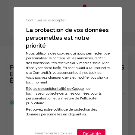
Aller au menu principal
Aller au contenu principal
Personnaliser l'interface
Continuer sans accepter →
La protection de vos données
personnelles est notre
Inscription à la formation
priorité
Nous utilisons des cookies qui nous permettent de
personnaliser le contenu et les annonces, d'offrir
des fonctionnalités relatives aux médias sociaux et
FORMATION - MIEUX GÉRER SON TEMPS
d'analyser notre trafic. En continuant à utiliser notre
site Comundi.fr, vous consentez à nos cookies.
ET SES PRIORITÉS POUR SOI ET SON
Vous pouvez changer d’avis et modifier vos choix à
ÉQUIPE
tout moment.
Règles de confidentialité de Google
: ce
fournisseur collecte certaines données pour la
personnalisation et la mesure de l'efficacité
DERNIÈRE MISE À JOUR :
11/02/2026
publicitaire.
Retrouvez notre politique de protection des
Veuillez décrire votre situation
données personnelles en
cliquant ici
.
J'accepte
Paramétrer les cookies