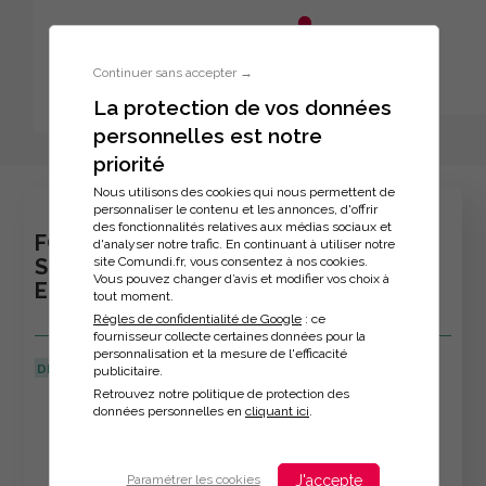
Aller au menu principal
Aller au contenu principal
Personnaliser l'interface
Continuer sans accepter →
La protection de vos données
personnelles est notre
Inscription à la formation
priorité
Nous utilisons des cookies qui nous permettent de
personnaliser le contenu et les annonces, d'offrir
des fonctionnalités relatives aux médias sociaux et
FORMATION - OPEN-SPACE : LES 8
d'analyser notre trafic. En continuant à utiliser notre
site Comundi.fr, vous consentez à nos cookies.
SECRETS POUR RESTER ZEN ET
Vous pouvez changer d’avis et modifier vos choix à
EFFICACE
tout moment.
Règles de confidentialité de Google
: ce
fournisseur collecte certaines données pour la
personnalisation et la mesure de l'efficacité
DERNIÈRE MISE À JOUR :
22/04/2024
publicitaire.
Retrouvez notre politique de protection des
Veuillez décrire votre situation
données personnelles en
cliquant ici
.
J'accepte
Paramétrer les cookies