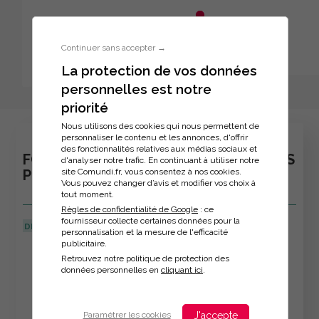
Aller au menu principal
Aller au contenu principal
Personnaliser l'interface
Continuer sans accepter →
La protection de vos données
personnelles est notre
Inscription à la formation
priorité
Nous utilisons des cookies qui nous permettent de
personnaliser le contenu et les annonces, d'offrir
des fonctionnalités relatives aux médias sociaux et
FORMATION : GÉRER SON TEMPS ET SES
d'analyser notre trafic. En continuant à utiliser notre
site Comundi.fr, vous consentez à nos cookies.
PRIORITÉS, SANS STRESS
Vous pouvez changer d’avis et modifier vos choix à
tout moment.
Règles de confidentialité de Google
: ce
fournisseur collecte certaines données pour la
DERNIÈRE MISE À JOUR :
08/04/2026
personnalisation et la mesure de l'efficacité
publicitaire.
Veuillez décrire votre situation
Retrouvez notre politique de protection des
données personnelles en
cliquant ici
.
J'accepte
Paramétrer les cookies