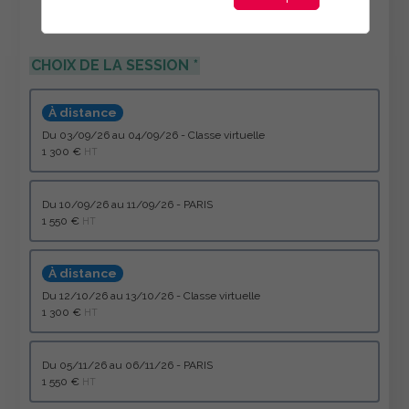
CHOIX DE LA SESSION
À distance
du 03/09/26 au 04/09/26 - Classe virtuelle
1 300 €
HT
du 10/09/26 au 11/09/26 - PARIS
1 550 €
HT
À distance
du 12/10/26 au 13/10/26 - Classe virtuelle
1 300 €
HT
du 05/11/26 au 06/11/26 - PARIS
1 550 €
HT