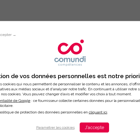
ccepter →
Inscription à la formation
 GÉRER SON TEMPS ET SES PRIORIT
ion de vos données personnelles est notre prior
s cookies qui nous permettent de personnaliser le contenu et les annonces, d'offri
latives aux médias sociaux et d'analyser notre trafic. En continuant à utiliser notre 
nos cookies. Vous pouvez changer d’avis et modifier vos choix à tout moment.
ntialité de Google
: ce fournisseur collecte certaines données pour la personnalisa
licitaire.
/2024
politique de protection des données personnelles en
cliquant ici
.
ation
J'accepte
Paramétrer les cookies