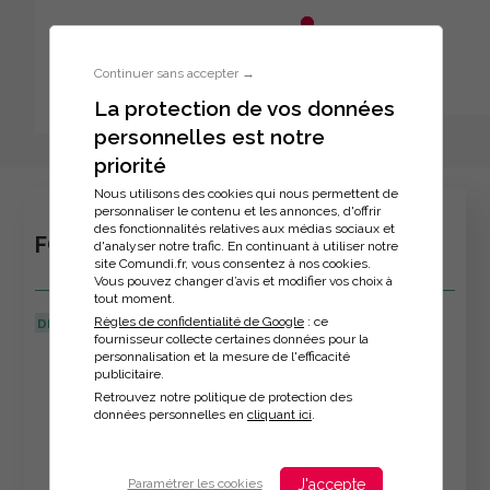
Aller au menu principal
Aller au contenu principal
Personnaliser l'interface
Continuer sans accepter →
La protection de vos données
personnelles est notre
Inscription à la formation
priorité
Nous utilisons des cookies qui nous permettent de
personnaliser le contenu et les annonces, d'offrir
des fonctionnalités relatives aux médias sociaux et
FORMATION : SE CONCENTRER
d'analyser notre trafic. En continuant à utiliser notre
site Comundi.fr, vous consentez à nos cookies.
Vous pouvez changer d’avis et modifier vos choix à
tout moment.
Règles de confidentialité de Google
: ce
DERNIÈRE MISE À JOUR :
08/04/2026
fournisseur collecte certaines données pour la
personnalisation et la mesure de l'efficacité
Veuillez décrire votre situation
publicitaire.
Retrouvez notre politique de protection des
données personnelles en
cliquant ici
.
J'accepte
Paramétrer les cookies