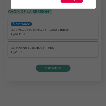
CHOIX DE LA SESSION
À distance
du 07/09/26 au 08/09/26 - Classe virtuelle
1 300 €
HT
du 23/11/26 au 24/11/26 - PARIS
1 550 €
HT
S'inscrire