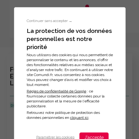
Aller au menu principal
Aller au contenu principal
Personnaliser l'interface
Continuer sans accepter →
La protection de vos données
personnelles est notre
Inscription à la formation
priorité
Nous utilisons des cookies qui nous permettent de
personnaliser le contenu et les annonces, d'offrir
des fonctionnalités relatives aux médias sociaux et
FORMATION : SOMMEIL, ALIMENTATION
d'analyser notre trafic. En continuant à utiliser notre
site Comundi.fr, vous consentez à nos cookies.
ET TRAVAIL EN HORAIRES ATYPIQUES :
Vous pouvez changer d’avis et modifier vos choix à
LE BON EQUILIBRE
tout moment.
Règles de confidentialité de Google
: ce
fournisseur collecte certaines données pour la
personnalisation et la mesure de l'efficacité
DERNIÈRE MISE À JOUR :
16/01/2026
publicitaire.
Retrouvez notre politique de protection des
Veuillez décrire votre situation
données personnelles en
cliquant ici
.
J'accepte
Paramétrer les cookies