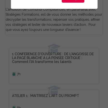
L'ambition de Comundi Compétences, en partenariat avec
Stratégies Formations, est de vous donner les méthodes pour
décrypter les transformations, repenser vos pratiques, affiner
vos stratégies et tester de nouveaux leviers d'action… Pour
que vous ayez toujours une longueur d'avance !
1 CONFERENCE D'OUVERTURE : DE L'ANGOISSE DE
LA PAGE BLANCHE A LA PENSEE CRITIQUE :
Comment l'IA transforme les talents
Durée :
7h
ATELIER 1 : MAITRISEZ L'ART DU PROMPT
Durée :