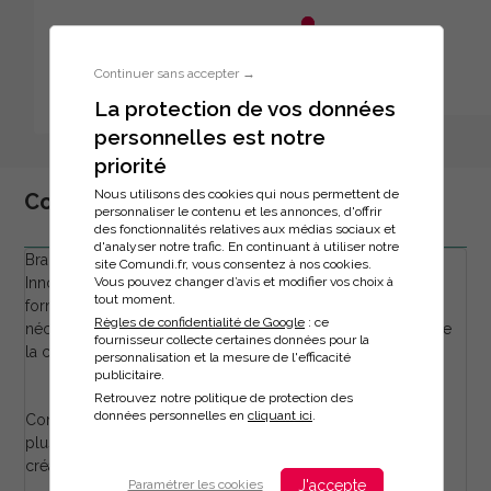
Aller au menu principal
Aller au contenu principal
Personnaliser l'interface
Continuer sans accepter →
La protection de vos données
personnelles est notre
Inscription à la formation
priorité
Nous utilisons des cookies qui nous permettent de
Communication, marketing, digital, IA
personnaliser le contenu et les annonces, d'offrir
des fonctionnalités relatives aux médias sociaux et
d'analyser notre trafic. En continuant à utiliser notre
Brand Content, Social Media Management, Big Data,
site Comundi.fr, vous consentez à nos cookies.
Vous pouvez changer d’avis et modifier vos choix à
Innovation… À l'heure du live et du digital, ces expertises
tout moment.
forment plus que jamais un réseau de compétences qui
Règles de confidentialité de Google
: ce
nécessite une vision transversale pour donner du sens et de
fournisseur collecte certaines données pour la
la cohérence à vos actions auprès de vos clients.
personnalisation et la mesure de l'efficacité
publicitaire.
Retrouvez notre politique de protection des
données personnelles en
cliquant ici
.
Comment bâtir des stratégies de communication toujours
plus innovantes ? Comment repenser la création et la
créativité ?
J'accepte
Paramétrer les cookies