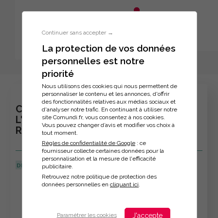
Aller au menu principal
Aller au contenu principal
Personnaliser l'interface
Continuer sans accepter →
La protection de vos données
personnelles est notre
Inscription à la formation
priorité
Nous utilisons des cookies qui nous permettent de
personnaliser le contenu et les annonces, d'offrir
des fonctionnalités relatives aux médias sociaux et
CYCLE CERTIFIANT : DEVELOPPER
d'analyser notre trafic. En continuant à utiliser notre
site Comundi.fr, vous consentez à nos cookies.
L'ACTIVITE COMMERCIALE PAR LES
Vous pouvez changer d’avis et modifier vos choix à
RESEAUX SOCIAUX
tout moment.
Règles de confidentialité de Google
: ce
fournisseur collecte certaines données pour la
personnalisation et la mesure de l'efficacité
DERNIÈRE MISE À JOUR :
19/09/2025
publicitaire.
Retrouvez notre politique de protection des
Veuillez décrire votre situation
données personnelles en
cliquant ici
.
J'accepte
Paramétrer les cookies