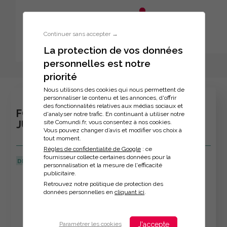
Aller au menu principal
Aller au contenu principal
Personnaliser l'interface
Continuer sans accepter →
La protection de vos données
personnelles est notre
Inscription à la formation
priorité
Nous utilisons des cookies qui nous permettent de
personnaliser le contenu et les annonces, d'offrir
des fonctionnalités relatives aux médias sociaux et
FORMATION : MAITRISER LES ASPECTS
d'analyser notre trafic. En continuant à utiliser notre
site Comundi.fr, vous consentez à nos cookies.
JURIDIQUES DE LA COMMUNICATION
Vous pouvez changer d’avis et modifier vos choix à
tout moment.
Règles de confidentialité de Google
: ce
fournisseur collecte certaines données pour la
DERNIÈRE MISE À JOUR :
22/04/2024
personnalisation et la mesure de l'efficacité
publicitaire.
Veuillez décrire votre situation
Retrouvez notre politique de protection des
données personnelles en
cliquant ici
.
J'accepte
Paramétrer les cookies