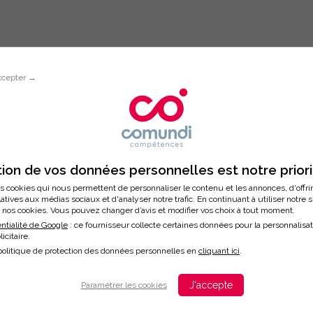
ccepter →
Inscription à la formation
NS DE COMMUNICATION
ion de vos données personnelles est notre prior
s cookies qui nous permettent de personnaliser le contenu et les annonces, d'offri
latives aux médias sociaux et d'analyser notre trafic. En continuant à utiliser notre 
nos cookies. Vous pouvez changer d’avis et modifier vos choix à tout moment.
/2025
ntialité de Google
: ce fournisseur collecte certaines données pour la personnalisa
licitaire.
ation
politique de protection des données personnelles en
cliquant ici
.
J'accepte
Paramétrer les cookies