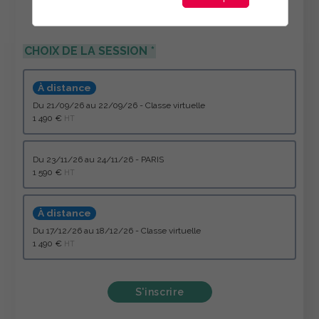
CHOIX DE LA SESSION
À distance
du 21/09/26 au 22/09/26 - Classe virtuelle
1 490 €
HT
du 23/11/26 au 24/11/26 - PARIS
1 590 €
HT
À distance
du 17/12/26 au 18/12/26 - Classe virtuelle
1 490 €
HT
S'inscrire