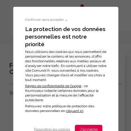
Aller au menu principal
Aller au contenu principal
Personnaliser l'interface
Continuer sans accepter →
La protection de vos données
personnelles est notre
Inscription à la formation
priorité
Nous utilisons des cookies qui nous permettent de
personnaliser le contenu et les annonces, d'offrir
des fonctionnalités relatives aux médias sociaux et
FORMATION : STRATÉGIE DE
d'analyser notre trafic. En continuant à utiliser notre
site Comundi.fr, vous consentez à nos cookies.
COMMUNICATION 360°
Vous pouvez changer d’avis et modifier vos choix à
tout moment.
Règles de confidentialité de Google
: ce
fournisseur collecte certaines données pour la
DERNIÈRE MISE À JOUR :
05/11/2025
personnalisation et la mesure de l'efficacité
publicitaire.
Veuillez décrire votre situation
Retrouvez notre politique de protection des
données personnelles en
cliquant ici
.
J'accepte
Paramétrer les cookies