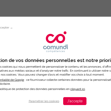
ccepter →
Inscription à la formation
RENT HANDICAP EN ENTREPRISE : L
ion de vos données personnelles est notre prior
ONS
s cookies qui nous permettent de personnaliser le contenu et les annonces, d'offri
latives aux médias sociaux et d'analyser notre trafic. En continuant à utiliser notre 
nos cookies. Vous pouvez changer d’avis et modifier vos choix à tout moment.
ntialité de Google
: ce fournisseur collecte certaines données pour la personnalisa
licitaire.
/2024
politique de protection des données personnelles en
cliquant ici
.
ation
J'accepte
Paramétrer les cookies