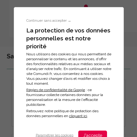
Aller au menu principal
Aller au contenu principal
Personnaliser l'interface
Continuer sans accepter →
La protection de vos données
personnelles est notre
Inscription à la formation
priorité
Nous utilisons des cookies qui nous permettent de
Santé et sécurité au travail
personnaliser le contenu et les annonces, d'offrir
des fonctionnalités relatives aux médias sociaux et
d'analyser notre trafic. En continuant à utiliser notre
site Comundi.fr, vous consentez à nos cookies.
Vous pouvez changer d’avis et modifier vos choix à
tout moment.
E-LEARNING : PREVENIR LE HARCELEMENT SEXUEL
Règles de confidentialité de Google
: ce
AU TRAVAIL
fournisseur collecte certaines données pour la
personnalisation et la mesure de l'efficacité
E-learning
publicitaire.
Durée :
Retrouvez notre politique de protection des
1h
données personnelles en
cliquant ici
.
J'accepte
Paramétrer les cookies