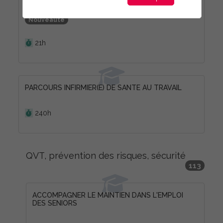
ETRE REFERENT SANTE SECURITE EN ENTREPRISE
Nouveauté
Durée :
21h
PARCOURS INFIRMIER(E) DE SANTE AU TRAVAIL
Durée :
240h
QVT, prévention des risques, sécurité
113
ACCOMPAGNER LE MAINTIEN DANS L'EMPLOI
DES SENIORS
Durée :