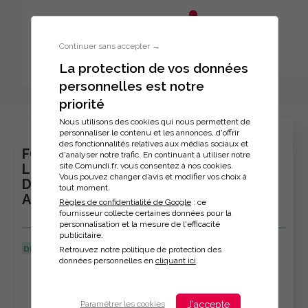
Aller au menu principal
Aller au contenu principal
Personnaliser l'interface
Continuer sans accepter →
La protection de vos données
personnelles est notre
Inscription à la formation
priorité
Nous utilisons des cookies qui nous permettent de
personnaliser le contenu et les annonces, d'offrir
des fonctionnalités relatives aux médias sociaux et
FORMATION : 3h30 POUR MOBILISER
d'analyser notre trafic. En continuant à utiliser notre
site Comundi.fr, vous consentez à nos cookies.
LES BONS LEVIERS
Vous pouvez changer d’avis et modifier vos choix à
D'ACCOMPAGNEMENT DES SALARIES
tout moment.
AIDANTS
Règles de confidentialité de Google
: ce
fournisseur collecte certaines données pour la
personnalisation et la mesure de l'efficacité
publicitaire.
DERNIÈRE MISE À JOUR :
09/03/2026
Retrouvez notre politique de protection des
données personnelles en
cliquant ici
.
Veuillez décrire votre situation
J'accepte
Paramétrer les cookies