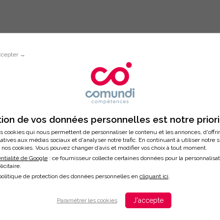
ccepter →
Inscription à la formation
POUR PREVENIR ET AGIR FACE AUX 
ion de vos données personnelles est notre prior
NTREPRISE
s cookies qui nous permettent de personnaliser le contenu et les annonces, d'offri
latives aux médias sociaux et d'analyser notre trafic. En continuant à utiliser notre 
nos cookies. Vous pouvez changer d’avis et modifier vos choix à tout moment.
ntialité de Google
: ce fournisseur collecte certaines données pour la personnalisa
licitaire.
/2026
politique de protection des données personnelles en
cliquant ici
.
ation
J'accepte
Paramétrer les cookies