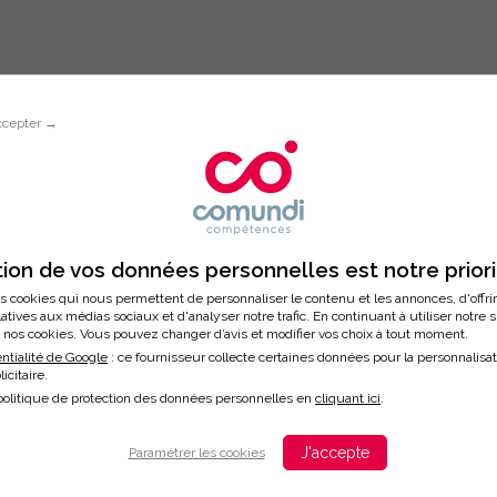
ccepter →
Inscription à la formation
RENCEMENT SUR GOOGLE ET LES A
ion de vos données personnelles est notre prior
DE L'IA
s cookies qui nous permettent de personnaliser le contenu et les annonces, d'offri
latives aux médias sociaux et d'analyser notre trafic. En continuant à utiliser notre 
nos cookies. Vous pouvez changer d’avis et modifier vos choix à tout moment.
ntialité de Google
: ce fournisseur collecte certaines données pour la personnalisa
licitaire.
/2026
politique de protection des données personnelles en
cliquant ici
.
ation
J'accepte
Paramétrer les cookies