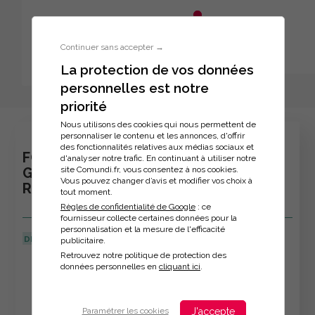
Aller au menu principal
Aller au contenu principal
Personnaliser l'interface
Continuer sans accepter →
La protection de vos données
personnelles est notre
Inscription à la formation
priorité
Nous utilisons des cookies qui nous permettent de
personnaliser le contenu et les annonces, d'offrir
des fonctionnalités relatives aux médias sociaux et
FORMATION : RÉFÉRENCEMENT SUR
d'analyser notre trafic. En continuant à utiliser notre
site Comundi.fr, vous consentez à nos cookies.
GOOGLE ET LES AUTRES MOTEURS DE
Vous pouvez changer d’avis et modifier vos choix à
RECHERCHE A L'ERE DE L'IA
tout moment.
Règles de confidentialité de Google
: ce
fournisseur collecte certaines données pour la
personnalisation et la mesure de l'efficacité
DERNIÈRE MISE À JOUR :
11/06/2026
publicitaire.
Retrouvez notre politique de protection des
Veuillez décrire votre situation
données personnelles en
cliquant ici
.
J'accepte
Paramétrer les cookies