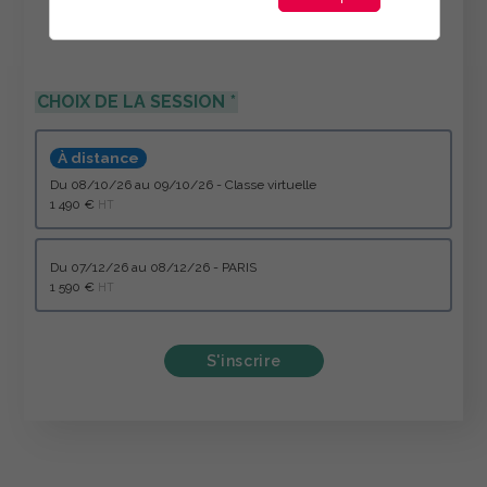
CHOIX DE LA SESSION
À distance
du 08/10/26 au 09/10/26 - Classe virtuelle
1 490 €
HT
du 07/12/26 au 08/12/26 - PARIS
1 590 €
HT
S'inscrire