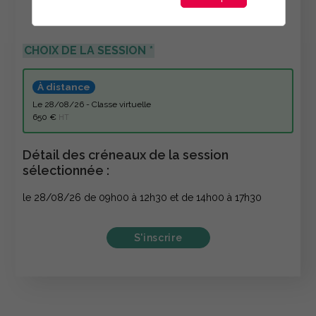
CHOIX DE LA SESSION
À distance
le 28/08/26 - Classe virtuelle
650 €
HT
Détail des créneaux de la session
sélectionnée :
le 28/08/26 de 09h00 à 12h30 et de 14h00 à 17h30
S'inscrire