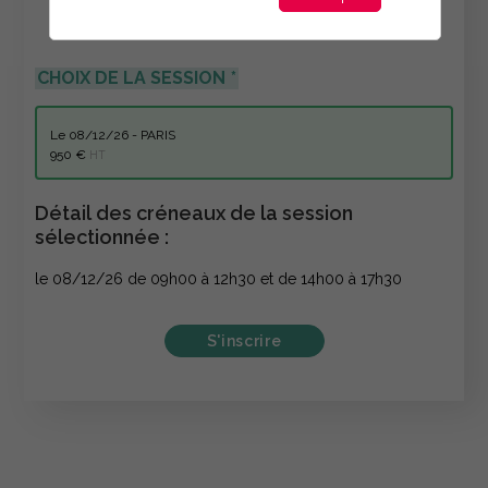
CHOIX DE LA SESSION
le 08/12/26 - PARIS
950 €
HT
Détail des créneaux de la session
sélectionnée :
le 08/12/26 de 09h00 à 12h30 et de 14h00 à 17h30
S'inscrire