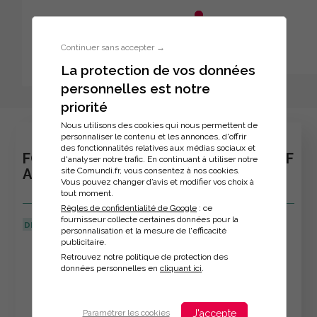
Aller au menu principal
Aller au contenu principal
Personnaliser l'interface
Continuer sans accepter →
La protection de vos données
personnelles est notre
Inscription à la formation
priorité
Nous utilisons des cookies qui nous permettent de
personnaliser le contenu et les annonces, d'offrir
des fonctionnalités relatives aux médias sociaux et
FORMATION : MAITRISER L’ART DU BRIEF
d'analyser notre trafic. En continuant à utiliser notre
site Comundi.fr, vous consentez à nos cookies.
AGENCE
Vous pouvez changer d’avis et modifier vos choix à
tout moment.
Règles de confidentialité de Google
: ce
fournisseur collecte certaines données pour la
DERNIÈRE MISE À JOUR :
11/12/2025
personnalisation et la mesure de l'efficacité
publicitaire.
Veuillez décrire votre situation
Retrouvez notre politique de protection des
données personnelles en
cliquant ici
.
J'accepte
Paramétrer les cookies