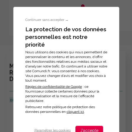
Aller au menu principal
Aller au contenu principal
Personnaliser l'interface
Continuer sans accepter →
La protection de vos données
personnelles est notre
Inscription à la formation
priorité
Nous utilisons des cookies qui nous permettent de
personnaliser le contenu et les annonces, d'offrir
des fonctionnalités relatives aux médias sociaux et
MATINALE : LE NOUVEAU REGIME DE
d'analyser notre trafic. En continuant à utiliser notre
site Comundi.fr, vous consentez à nos cookies.
RESPONSABILITE FINANCIERE DES
Vous pouvez changer d’avis et modifier vos choix à
DECIDEURS PUBLICS
tout moment.
Règles de confidentialité de Google
: ce
fournisseur collecte certaines données pour la
personnalisation et la mesure de l'efficacité
DERNIÈRE MISE À JOUR :
23/04/2025
publicitaire.
Retrouvez notre politique de protection des
Veuillez décrire votre situation
données personnelles en
cliquant ici
.
J'accepte
Paramétrer les cookies