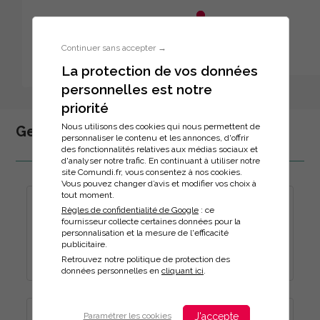
Aller au menu principal
Aller au contenu principal
Personnaliser l'interface
Continuer sans accepter →
La protection de vos données
personnelles est notre
Inscription à la formation
priorité
Nous utilisons des cookies qui nous permettent de
Gestion publique
personnaliser le contenu et les annonces, d'offrir
des fonctionnalités relatives aux médias sociaux et
d'analyser notre trafic. En continuant à utiliser notre
site Comundi.fr, vous consentez à nos cookies.
Vous pouvez changer d’avis et modifier vos choix à
tout moment.
ATELIER 10 : ACHAT PUBLIC DE DONNEES ET MP
Règles de confidentialité de Google
: ce
D'INTELLIGENCE ARTIFICIELLE
fournisseur collecte certaines données pour la
personnalisation et la mesure de l'efficacité
Durée :
publicitaire.
6h
Retrouvez notre politique de protection des
données personnelles en
cliquant ici
.
ATELIER 11 : RAPPROCHER LES USAGERS,
J'accepte
Paramétrer les cookies