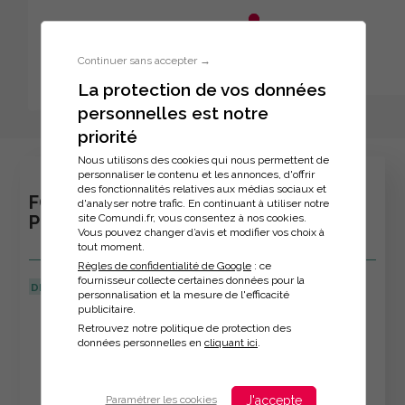
Aller au menu principal
Aller au contenu principal
Personnaliser l'interface
Continuer sans accepter →
La protection de vos données
personnelles est notre
Inscription à la formation
priorité
Nous utilisons des cookies qui nous permettent de
personnaliser le contenu et les annonces, d'offrir
des fonctionnalités relatives aux médias sociaux et
FORMATION : GÉRER LE STRESS DE LA
d'analyser notre trafic. En continuant à utiliser notre
site Comundi.fr, vous consentez à nos cookies.
PRISE DE PAROLE EN PUBLIC
Vous pouvez changer d’avis et modifier vos choix à
tout moment.
Règles de confidentialité de Google
: ce
fournisseur collecte certaines données pour la
DERNIÈRE MISE À JOUR :
22/04/2024
personnalisation et la mesure de l'efficacité
publicitaire.
Veuillez décrire votre situation
Retrouvez notre politique de protection des
données personnelles en
cliquant ici
.
J'accepte
Paramétrer les cookies