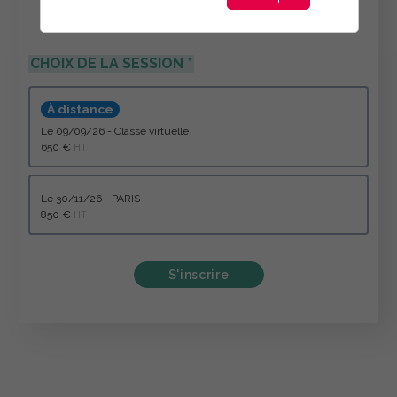
CHOIX DE LA SESSION
À distance
le 09/09/26 - Classe virtuelle
650 €
HT
le 30/11/26 - PARIS
850 €
HT
S'inscrire