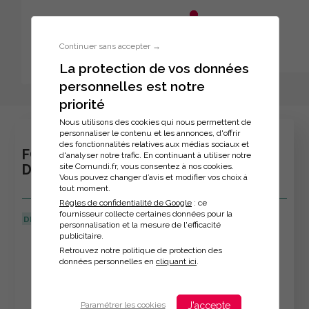
Aller au menu principal
Aller au contenu principal
Personnaliser l'interface
Continuer sans accepter →
La protection de vos données
personnelles est notre
Inscription à la formation
priorité
Nous utilisons des cookies qui nous permettent de
personnaliser le contenu et les annonces, d'offrir
des fonctionnalités relatives aux médias sociaux et
FORMATION : LES FONDAMENTAUX DU
d'analyser notre trafic. En continuant à utiliser notre
site Comundi.fr, vous consentez à nos cookies.
DIGITAL
Vous pouvez changer d’avis et modifier vos choix à
tout moment.
Règles de confidentialité de Google
: ce
fournisseur collecte certaines données pour la
DERNIÈRE MISE À JOUR :
08/04/2026
personnalisation et la mesure de l'efficacité
publicitaire.
Veuillez décrire votre situation
Retrouvez notre politique de protection des
données personnelles en
cliquant ici
.
J'accepte
Paramétrer les cookies