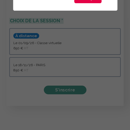
CHOIX DE LA SESSION
À distance
le 01/09/26 - Classe virtuelle
650 €
HT
le 18/11/26 - PARIS
850 €
HT
S'inscrire