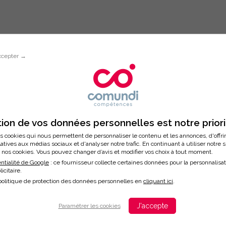
ccepter →
Inscription à la formation
LOPPER SA MÉMOIRE
ion de vos données personnelles est notre prior
s cookies qui nous permettent de personnaliser le contenu et les annonces, d'offri
latives aux médias sociaux et d'analyser notre trafic. En continuant à utiliser notre 
nos cookies. Vous pouvez changer d’avis et modifier vos choix à tout moment.
/2026
ntialité de Google
: ce fournisseur collecte certaines données pour la personnalisa
licitaire.
ation
politique de protection des données personnelles en
cliquant ici
.
J'accepte
Paramétrer les cookies