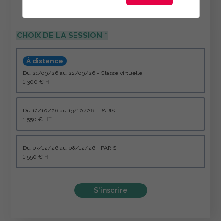
CHOIX DE LA SESSION
À distance
du 21/09/26 au 22/09/26 - Classe virtuelle
1 300 €
HT
du 12/10/26 au 13/10/26 - PARIS
1 550 €
HT
du 07/12/26 au 08/12/26 - PARIS
1 550 €
HT
S'inscrire