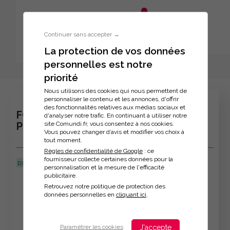
Aller au menu principal
Aller au contenu principal
Personnaliser l'interface
Continuer sans accepter →
La protection de vos données
personnelles est notre
Inscription à la formation
priorité
Nous utilisons des cookies qui nous permettent de
personnaliser le contenu et les annonces, d'offrir
des fonctionnalités relatives aux médias sociaux et
FORMATION : APPRENDRE À LÂCHER
d'analyser notre trafic. En continuant à utiliser notre
site Comundi.fr, vous consentez à nos cookies.
PRISE
Vous pouvez changer d’avis et modifier vos choix à
tout moment.
Règles de confidentialité de Google
: ce
fournisseur collecte certaines données pour la
DERNIÈRE MISE À JOUR :
08/04/2026
personnalisation et la mesure de l'efficacité
publicitaire.
Veuillez décrire votre situation
Retrouvez notre politique de protection des
données personnelles en
cliquant ici
.
J'accepte
Paramétrer les cookies