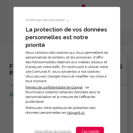
Aller au menu principal
Aller au contenu principal
Personnaliser l'interface
Continuer sans accepter →
La protection de vos données
personnelles est notre
Inscription à la formation
priorité
Nous utilisons des cookies qui nous permettent de
personnaliser le contenu et les annonces, d'offrir
des fonctionnalités relatives aux médias sociaux et
FORMATION : VENDRE SES IDÉES ET SES
d'analyser notre trafic. En continuant à utiliser notre
site Comundi.fr, vous consentez à nos cookies.
PROJETS
Vous pouvez changer d’avis et modifier vos choix à
tout moment.
Règles de confidentialité de Google
: ce
fournisseur collecte certaines données pour la
DERNIÈRE MISE À JOUR :
08/04/2026
personnalisation et la mesure de l'efficacité
publicitaire.
Veuillez décrire votre situation
Retrouvez notre politique de protection des
données personnelles en
cliquant ici
.
J'accepte
Paramétrer les cookies