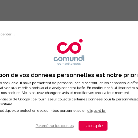
ccepter →
Inscription à la formation
SIR DANS SA FONCTION D’OFFICE 
ion de vos données personnelles est notre prior
s cookies qui nous permettent de personnaliser le contenu et les annonces, d'offri
latives aux médias sociaux et d'analyser notre trafic. En continuant à utiliser notre 
nos cookies. Vous pouvez changer d’avis et modifier vos choix à tout moment.
/2024
ntialité de Google
: ce fournisseur collecte certaines données pour la personnalisa
licitaire.
ation
politique de protection des données personnelles en
cliquant ici
.
J'accepte
Paramétrer les cookies