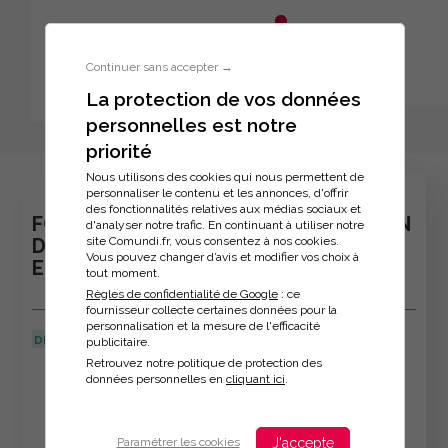
Aller au menu principal
Aller au contenu principal
Personnaliser l'interface
Continuer sans accepter →
La protection de vos données
personnelles est notre
Inscription à la formation
priorité
Nous utilisons des cookies qui nous permettent de
personnaliser le contenu et les annonces, d'offrir
des fonctionnalités relatives aux médias sociaux et
FORMATION : CRÉER ET OPTIMISER SON
d'analyser notre trafic. En continuant à utiliser notre
site Comundi.fr, vous consentez à nos cookies.
DISPOSITIF DE VEILLE POUR GAGNER
Vous pouvez changer d’avis et modifier vos choix à
EN EFFICACITÉ
tout moment.
Règles de confidentialité de Google
: ce
fournisseur collecte certaines données pour la
personnalisation et la mesure de l'efficacité
DERNIÈRE MISE À JOUR :
08/04/2026
publicitaire.
Retrouvez notre politique de protection des
Veuillez décrire votre situation
données personnelles en
cliquant ici
.
J'accepte
Paramétrer les cookies