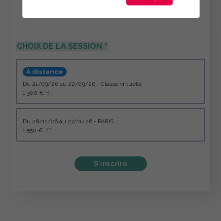
CHOIX DE LA SESSION
À distance
du 21/09/26 au 22/09/26 - Classe virtuelle
1 300 €
HT
du 26/11/26 au 27/11/26 - PARIS
1 550 €
HT
S'inscrire