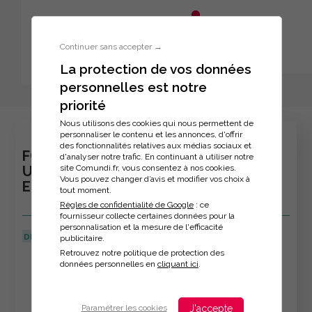
Aller au menu principal
Aller au contenu principal
Personnaliser l'interface
Continuer sans accepter →
La protection de vos données
personnelles est notre
Inscription à la formation
priorité
Nous utilisons des cookies qui nous permettent de
personnaliser le contenu et les annonces, d'offrir
des fonctionnalités relatives aux médias sociaux et
FORMATION : CONCEVOIR ET ANIMER
d'analyser notre trafic. En continuant à utiliser notre
site Comundi.fr, vous consentez à nos cookies.
UNE PRESENTATION POWERPOINT
Vous pouvez changer d’avis et modifier vos choix à
EFFICACE
tout moment.
Règles de confidentialité de Google
: ce
fournisseur collecte certaines données pour la
personnalisation et la mesure de l'efficacité
DERNIÈRE MISE À JOUR :
08/04/2026
publicitaire.
Retrouvez notre politique de protection des
Veuillez décrire votre situation
données personnelles en
cliquant ici
.
J'accepte
Paramétrer les cookies