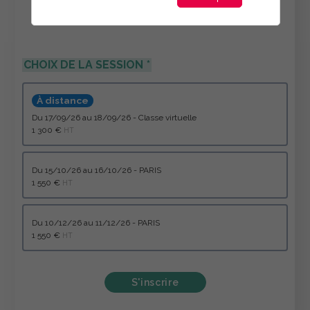
CHOIX DE LA SESSION
À distance
du 17/09/26 au 18/09/26 - Classe virtuelle
1 300 €
HT
du 15/10/26 au 16/10/26 - PARIS
1 550 €
HT
du 10/12/26 au 11/12/26 - PARIS
1 550 €
HT
S'inscrire