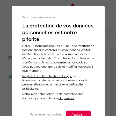
Aller au menu principal
Aller au contenu principal
Personnaliser l'interface
Continuer sans accepter →
La protection de vos données
personnelles est notre
Inscription à la formation
priorité
Nous utilisons des cookies qui nous permettent de
personnaliser le contenu et les annonces, d'offrir
des fonctionnalités relatives aux médias sociaux et
FORMATION TUTEUR EN ENTREPRISE
d'analyser notre trafic. En continuant à utiliser notre
site Comundi.fr, vous consentez à nos cookies.
Vous pouvez changer d’avis et modifier vos choix à
tout moment.
Règles de confidentialité de Google
: ce
DERNIÈRE MISE À JOUR :
22/04/2024
fournisseur collecte certaines données pour la
personnalisation et la mesure de l'efficacité
Veuillez décrire votre situation
publicitaire.
Retrouvez notre politique de protection des
données personnelles en
cliquant ici
.
J'accepte
Paramétrer les cookies