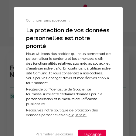
Aller au menu principal
Aller au contenu principal
Personnaliser l'interface
Continuer sans accepter →
La protection de vos données
personnelles est notre
Inscription à la formation
priorité
Nous utilisons des cookies qui nous permettent de
personnaliser le contenu et les annonces, d'offrir
des fonctionnalités relatives aux médias sociaux et
FORMATION : TECHNIQUES DE
d'analyser notre trafic. En continuant à utiliser notre
site Comundi.fr, vous consentez à nos cookies.
NÉGOCIATION
Vous pouvez changer d’avis et modifier vos choix à
tout moment.
Règles de confidentialité de Google
: ce
fournisseur collecte certaines données pour la
DERNIÈRE MISE À JOUR :
08/04/2026
personnalisation et la mesure de l'efficacité
publicitaire.
Veuillez décrire votre situation
Retrouvez notre politique de protection des
données personnelles en
cliquant ici
.
J'accepte
Paramétrer les cookies