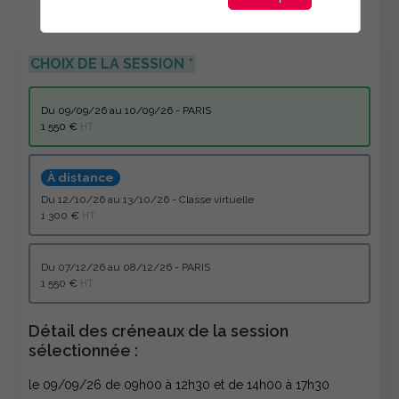
CHOIX DE LA SESSION
du 09/09/26 au 10/09/26 - PARIS
1 550 €
HT
À distance
du 12/10/26 au 13/10/26 - Classe virtuelle
1 300 €
HT
du 07/12/26 au 08/12/26 - PARIS
1 550 €
HT
Détail des créneaux de la session
sélectionnée :
le 09/09/26 de 09h00 à 12h30 et de 14h00 à 17h30