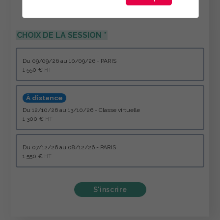
CHOIX DE LA SESSION
du 09/09/26 au 10/09/26 - PARIS
1 550 €
HT
À distance
du 12/10/26 au 13/10/26 - Classe virtuelle
1 300 €
HT
du 07/12/26 au 08/12/26 - PARIS
1 550 €
HT
S'inscrire