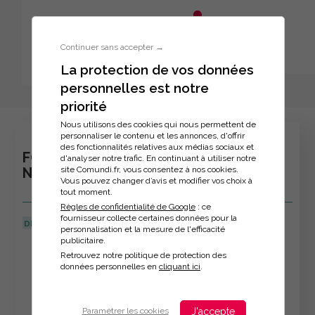
Aller au menu principal
Aller au contenu principal
Personnaliser l'interface
Continuer sans accepter →
La protection de vos données
personnelles est notre
Inscription à la formation
priorité
Nous utilisons des cookies qui nous permettent de
personnaliser le contenu et les annonces, d'offrir
des fonctionnalités relatives aux médias sociaux et
FORMATION : TECHNIQUES DE
d'analyser notre trafic. En continuant à utiliser notre
site Comundi.fr, vous consentez à nos cookies.
NÉGOCIATION
Vous pouvez changer d’avis et modifier vos choix à
tout moment.
Règles de confidentialité de Google
: ce
fournisseur collecte certaines données pour la
DERNIÈRE MISE À JOUR :
08/04/2026
personnalisation et la mesure de l'efficacité
publicitaire.
Veuillez décrire votre situation
Retrouvez notre politique de protection des
données personnelles en
cliquant ici
.
J'accepte
Paramétrer les cookies