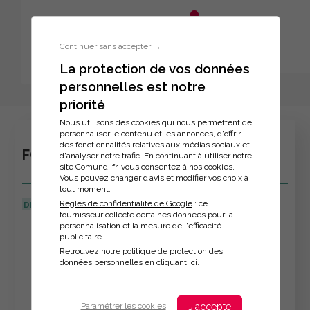
Aller au menu principal
Aller au contenu principal
Personnaliser l'interface
Continuer sans accepter →
La protection de vos données
personnelles est notre
Inscription à la formation
priorité
Nous utilisons des cookies qui nous permettent de
personnaliser le contenu et les annonces, d'offrir
des fonctionnalités relatives aux médias sociaux et
FORMATION : ETRE MENTOR
d'analyser notre trafic. En continuant à utiliser notre
site Comundi.fr, vous consentez à nos cookies.
Vous pouvez changer d’avis et modifier vos choix à
tout moment.
Règles de confidentialité de Google
: ce
DERNIÈRE MISE À JOUR :
25/04/2024
fournisseur collecte certaines données pour la
personnalisation et la mesure de l'efficacité
Veuillez décrire votre situation
publicitaire.
Retrouvez notre politique de protection des
données personnelles en
cliquant ici
.
J'accepte
Paramétrer les cookies