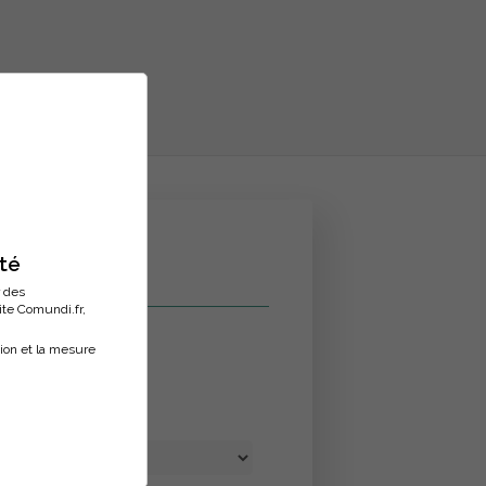
ité
r des
site Comundi.fr,
tion et la mesure