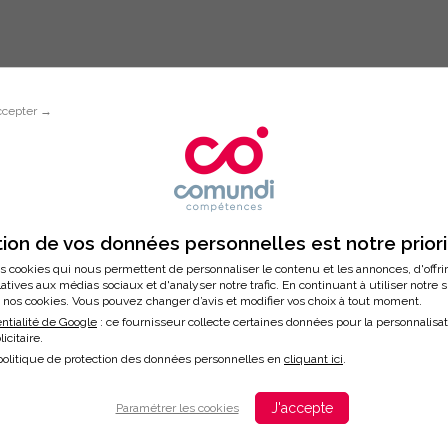
ccepter →
Inscription à la formation
IR PARLER D'ARGENT
ion de vos données personnelles est notre prior
s cookies qui nous permettent de personnaliser le contenu et les annonces, d'offri
latives aux médias sociaux et d'analyser notre trafic. En continuant à utiliser notre 
nos cookies. Vous pouvez changer d’avis et modifier vos choix à tout moment.
/2024
ntialité de Google
: ce fournisseur collecte certaines données pour la personnalisa
licitaire.
ation
politique de protection des données personnelles en
cliquant ici
.
J'accepte
Paramétrer les cookies