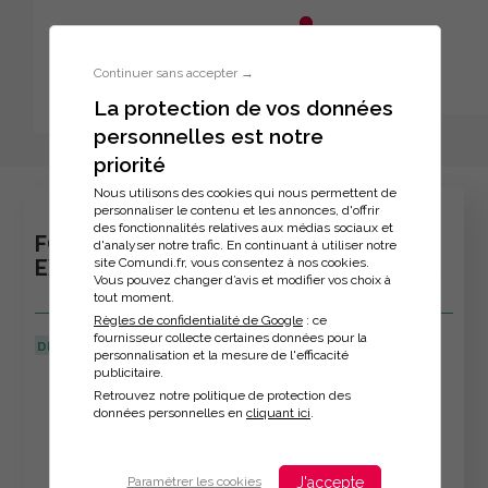
Aller au menu principal
Aller au contenu principal
Personnaliser l'interface
Continuer sans accepter →
La protection de vos données
personnelles est notre
Inscription à la formation
priorité
Nous utilisons des cookies qui nous permettent de
personnaliser le contenu et les annonces, d'offrir
des fonctionnalités relatives aux médias sociaux et
FORMATION : SE PERFECTIONNER SUR
d'analyser notre trafic. En continuant à utiliser notre
site Comundi.fr, vous consentez à nos cookies.
EXCEL - SUR MESURE HEALTHCADEMIA
Vous pouvez changer d’avis et modifier vos choix à
tout moment.
Règles de confidentialité de Google
: ce
fournisseur collecte certaines données pour la
DERNIÈRE MISE À JOUR :
15/04/2026
personnalisation et la mesure de l'efficacité
publicitaire.
Veuillez décrire votre situation
Retrouvez notre politique de protection des
données personnelles en
cliquant ici
.
J'accepte
Paramétrer les cookies