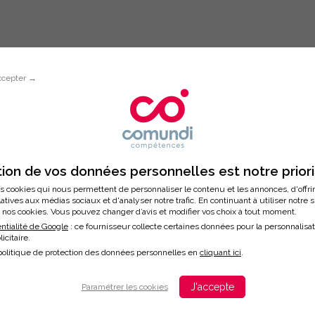
ccepter →
Inscription à la formation
 S’OUVRIR AU CHANGEMENT
ion de vos données personnelles est notre prior
s cookies qui nous permettent de personnaliser le contenu et les annonces, d'offri
latives aux médias sociaux et d'analyser notre trafic. En continuant à utiliser notre 
nos cookies. Vous pouvez changer d’avis et modifier vos choix à tout moment.
/2026
ntialité de Google
: ce fournisseur collecte certaines données pour la personnalisa
licitaire.
ation
politique de protection des données personnelles en
cliquant ici
.
J'accepte
Paramétrer les cookies