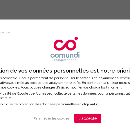
ccepter →
Inscription à la formation
 DÉCOUVRIR 3 OUTILS DE BIEN-ÊT
ion de vos données personnelles est notre prior
s cookies qui nous permettent de personnaliser le contenu et les annonces, d'offri
latives aux médias sociaux et d'analyser notre trafic. En continuant à utiliser notre 
nos cookies. Vous pouvez changer d’avis et modifier vos choix à tout moment.
/2026
ntialité de Google
: ce fournisseur collecte certaines données pour la personnalisa
licitaire.
ation
politique de protection des données personnelles en
cliquant ici
.
J'accepte
Paramétrer les cookies