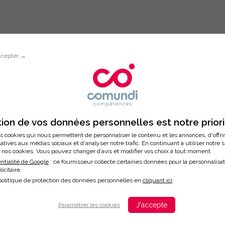
ccepter →
Inscription à la formation
 GERER VOS EMAILS AVEC EFFICACI
ion de vos données personnelles est notre prior
s cookies qui nous permettent de personnaliser le contenu et les annonces, d'offri
latives aux médias sociaux et d'analyser notre trafic. En continuant à utiliser notre 
nos cookies. Vous pouvez changer d’avis et modifier vos choix à tout moment.
/2026
ntialité de Google
: ce fournisseur collecte certaines données pour la personnalisa
licitaire.
ation
politique de protection des données personnelles en
cliquant ici
.
J'accepte
Paramétrer les cookies