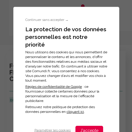
Aller au menu principal
Aller au contenu principal
Personnaliser l'interface
Continuer sans accepter →
La protection de vos données
personnelles est notre
Inscription à la formation
priorité
Nous utilisons des cookies qui nous permettent de
personnaliser le contenu et les annonces, d'offrir
des fonctionnalités relatives aux médias sociaux et
FORMATION - DÉVELOPPER SA
d'analyser notre trafic. En continuant à utiliser notre
site Comundi.fr, vous consentez à nos cookies.
FLEXIBILITÉ ET PASSER EN MODE
Vous pouvez changer d’avis et modifier vos choix à
COOPÉRATIF
tout moment.
Règles de confidentialité de Google
: ce
fournisseur collecte certaines données pour la
personnalisation et la mesure de l'efficacité
DERNIÈRE MISE À JOUR :
22/04/2024
publicitaire.
Retrouvez notre politique de protection des
Veuillez décrire votre situation
données personnelles en
cliquant ici
.
J'accepte
Paramétrer les cookies