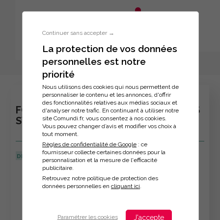
Aller au menu principal
Aller au contenu principal
Personnaliser l'interface
Continuer sans accepter →
La protection de vos données
personnelles est notre
Inscription à la formation
priorité
Nous utilisons des cookies qui nous permettent de
personnaliser le contenu et les annonces, d'offrir
des fonctionnalités relatives aux médias sociaux et
FORMATION : LES FONDAMENTAUX DES
d'analyser notre trafic. En continuant à utiliser notre
site Comundi.fr, vous consentez à nos cookies.
SYSTEMES D'INFORMATIONS
Vous pouvez changer d’avis et modifier vos choix à
tout moment.
Règles de confidentialité de Google
: ce
fournisseur collecte certaines données pour la
DERNIÈRE MISE À JOUR :
08/08/2025
personnalisation et la mesure de l'efficacité
publicitaire.
Veuillez décrire votre situation
Retrouvez notre politique de protection des
données personnelles en
cliquant ici
.
J'accepte
Paramétrer les cookies