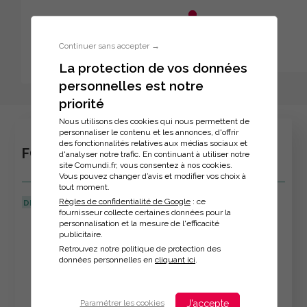
Aller au menu principal
Aller au contenu principal
Personnaliser l'interface
Continuer sans accepter →
La protection de vos données
personnelles est notre
Inscription à la formation
priorité
Nous utilisons des cookies qui nous permettent de
personnaliser le contenu et les annonces, d'offrir
des fonctionnalités relatives aux médias sociaux et
FORMATION : OSER SE DÉMARQUER !
d'analyser notre trafic. En continuant à utiliser notre
site Comundi.fr, vous consentez à nos cookies.
Vous pouvez changer d’avis et modifier vos choix à
tout moment.
Règles de confidentialité de Google
: ce
DERNIÈRE MISE À JOUR :
08/04/2026
fournisseur collecte certaines données pour la
personnalisation et la mesure de l'efficacité
Veuillez décrire votre situation
publicitaire.
Retrouvez notre politique de protection des
données personnelles en
cliquant ici
.
J'accepte
Paramétrer les cookies