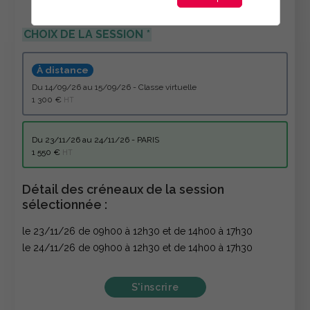
CHOIX DE LA SESSION
À distance
du 14/09/26 au 15/09/26 - Classe virtuelle
1 300 €
HT
du 23/11/26 au 24/11/26 - PARIS
1 550 €
HT
Détail des créneaux de la session
sélectionnée :
le 23/11/26 de 09h00 à 12h30 et de 14h00 à 17h30
le 24/11/26 de 09h00 à 12h30 et de 14h00 à 17h30
S'inscrire