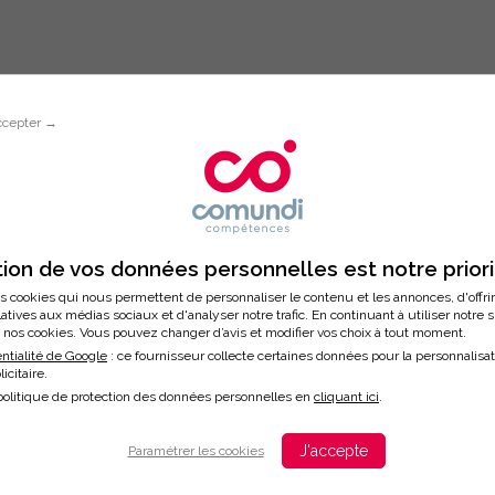
ccepter →
Inscription à la formation
NÉAGRAMME POUR MIEUX SE CONNA
ion de vos données personnelles est notre prior
s cookies qui nous permettent de personnaliser le contenu et les annonces, d'offri
latives aux médias sociaux et d'analyser notre trafic. En continuant à utiliser notre 
nos cookies. Vous pouvez changer d’avis et modifier vos choix à tout moment.
ntialité de Google
: ce fournisseur collecte certaines données pour la personnalisa
licitaire.
/2026
politique de protection des données personnelles en
cliquant ici
.
ation
J'accepte
Paramétrer les cookies