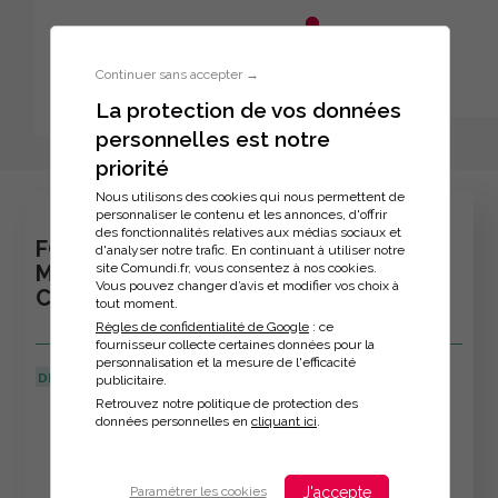
Aller au menu principal
Aller au contenu principal
Personnaliser l'interface
Continuer sans accepter →
La protection de vos données
personnelles est notre
Inscription à la formation
priorité
Nous utilisons des cookies qui nous permettent de
personnaliser le contenu et les annonces, d'offrir
des fonctionnalités relatives aux médias sociaux et
FORMATION : L'ENNÉAGRAMME POUR
d'analyser notre trafic. En continuant à utiliser notre
site Comundi.fr, vous consentez à nos cookies.
MIEUX SE CONNAÎTRE ET MIEUX
Vous pouvez changer d’avis et modifier vos choix à
COMMUNIQUER
tout moment.
Règles de confidentialité de Google
: ce
fournisseur collecte certaines données pour la
personnalisation et la mesure de l'efficacité
DERNIÈRE MISE À JOUR :
08/04/2026
publicitaire.
Retrouvez notre politique de protection des
Veuillez décrire votre situation
données personnelles en
cliquant ici
.
J'accepte
Paramétrer les cookies