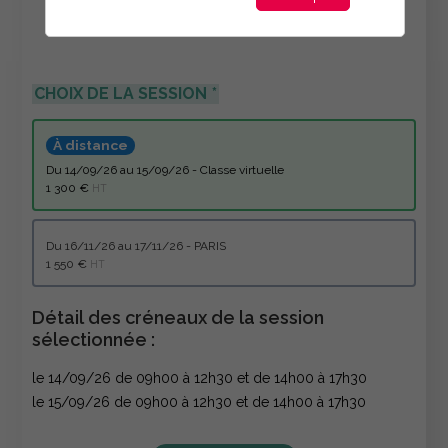
CHOIX DE LA SESSION
À distance
du 14/09/26 au 15/09/26 - Classe virtuelle
1 300 €
HT
du 16/11/26 au 17/11/26 - PARIS
1 550 €
HT
Détail des créneaux de la session
sélectionnée :
le 14/09/26 de 09h00 à 12h30 et de 14h00 à 17h30
le 15/09/26 de 09h00 à 12h30 et de 14h00 à 17h30