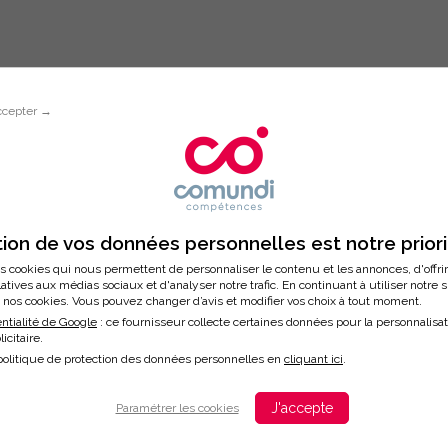
ccepter →
Inscription à la formation
UX COMMUNIQUER AU TÉLÉPHONE
ion de vos données personnelles est notre prior
s cookies qui nous permettent de personnaliser le contenu et les annonces, d'offri
latives aux médias sociaux et d'analyser notre trafic. En continuant à utiliser notre 
nos cookies. Vous pouvez changer d’avis et modifier vos choix à tout moment.
/2025
ntialité de Google
: ce fournisseur collecte certaines données pour la personnalisa
licitaire.
ation
politique de protection des données personnelles en
cliquant ici
.
J'accepte
Paramétrer les cookies