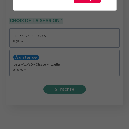
CHOIX DE LA SESSION
le 18/09/26 - PARIS
850 €
HT
À distance
le 27/11/26 - Classe virtuelle
850 €
HT
S'inscrire