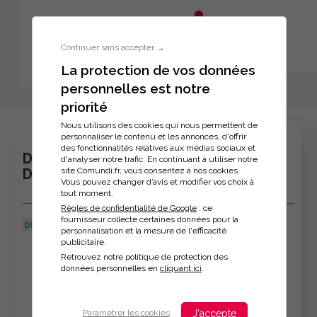
Aller au menu principal
Aller au contenu principal
Personnaliser l'interface
Continuer sans accepter →
La protection de vos données
personnelles est notre
Inscription à la formation
priorité
Nous utilisons des cookies qui nous permettent de
personnaliser le contenu et les annonces, d'offrir
des fonctionnalités relatives aux médias sociaux et
DOSSIER RETRAITE : OPTIMISER SES
d'analyser notre trafic. En continuant à utiliser notre
site Comundi.fr, vous consentez à nos cookies.
DROITS
Vous pouvez changer d’avis et modifier vos choix à
tout moment.
Règles de confidentialité de Google
: ce
fournisseur collecte certaines données pour la
DERNIÈRE MISE À JOUR :
03/07/2026
personnalisation et la mesure de l'efficacité
publicitaire.
Veuillez décrire votre situation
Retrouvez notre politique de protection des
données personnelles en
cliquant ici
.
J'accepte
Paramétrer les cookies