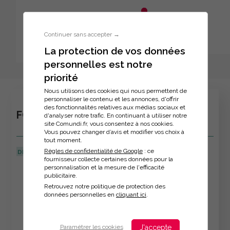
Aller au menu principal
Aller au contenu principal
Personnaliser l'interface
Continuer sans accepter →
La protection de vos données
personnelles est notre
Inscription à la formation
priorité
Nous utilisons des cookies qui nous permettent de
personnaliser le contenu et les annonces, d'offrir
des fonctionnalités relatives aux médias sociaux et
FORMATION TUTEUR EN ENTREPRISE
d'analyser notre trafic. En continuant à utiliser notre
site Comundi.fr, vous consentez à nos cookies.
Vous pouvez changer d’avis et modifier vos choix à
tout moment.
Règles de confidentialité de Google
: ce
DERNIÈRE MISE À JOUR :
21/08/2024
fournisseur collecte certaines données pour la
personnalisation et la mesure de l'efficacité
Veuillez décrire votre situation
publicitaire.
Retrouvez notre politique de protection des
données personnelles en
cliquant ici
.
J'accepte
Paramétrer les cookies