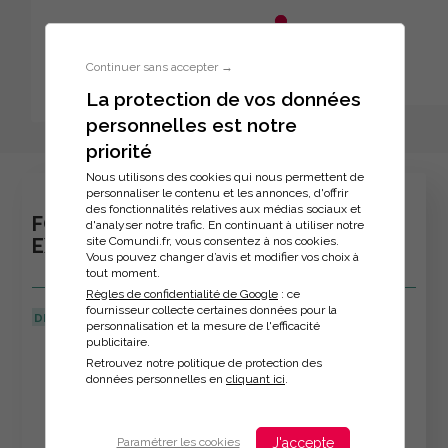
Aller au menu principal
Aller au contenu principal
Personnaliser l'interface
Continuer sans accepter →
La protection de vos données
personnelles est notre
Inscription à la formation
priorité
Nous utilisons des cookies qui nous permettent de
personnaliser le contenu et les annonces, d'offrir
des fonctionnalités relatives aux médias sociaux et
FORMATION : SE PERFECTIONNER SUR
d'analyser notre trafic. En continuant à utiliser notre
site Comundi.fr, vous consentez à nos cookies.
EXCEL
Vous pouvez changer d’avis et modifier vos choix à
tout moment.
Règles de confidentialité de Google
: ce
fournisseur collecte certaines données pour la
DERNIÈRE MISE À JOUR :
03/07/2024
personnalisation et la mesure de l'efficacité
publicitaire.
Veuillez décrire votre situation
Retrouvez notre politique de protection des
données personnelles en
cliquant ici
.
J'accepte
Paramétrer les cookies