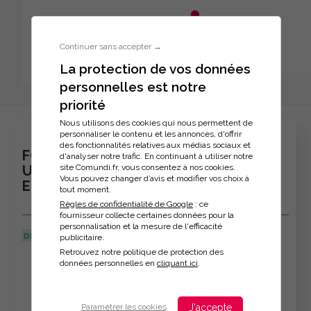
Aller au menu principal
Aller au contenu principal
Personnaliser l'interface
Continuer sans accepter →
La protection de vos données
personnelles est notre
Inscription à la formation
priorité
Nous utilisons des cookies qui nous permettent de
personnaliser le contenu et les annonces, d'offrir
des fonctionnalités relatives aux médias sociaux et
FORMATION : CONCEVOIR ET ANIMER
d'analyser notre trafic. En continuant à utiliser notre
site Comundi.fr, vous consentez à nos cookies.
UNE PRESENTATION POWERPOINT
Vous pouvez changer d’avis et modifier vos choix à
EFFICACE
tout moment.
Règles de confidentialité de Google
: ce
fournisseur collecte certaines données pour la
personnalisation et la mesure de l'efficacité
DERNIÈRE MISE À JOUR :
18/06/2025
publicitaire.
Retrouvez notre politique de protection des
Veuillez décrire votre situation
données personnelles en
cliquant ici
.
J'accepte
Paramétrer les cookies