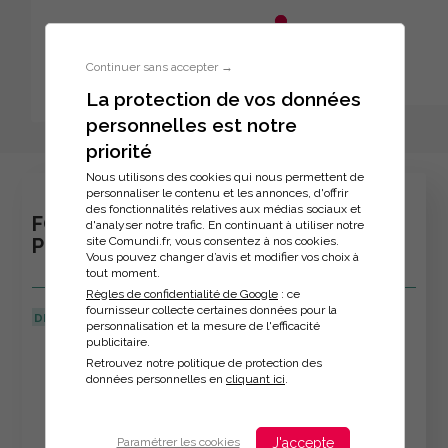
Aller au menu principal
Aller au contenu principal
Personnaliser l'interface
Continuer sans accepter →
La protection de vos données
personnelles est notre
Inscription à la formation
priorité
Nous utilisons des cookies qui nous permettent de
personnaliser le contenu et les annonces, d'offrir
des fonctionnalités relatives aux médias sociaux et
FORMATION : DEVELOPPER SON
d'analyser notre trafic. En continuant à utiliser notre
site Comundi.fr, vous consentez à nos cookies.
POTENTIEL CREATIF
Vous pouvez changer d’avis et modifier vos choix à
tout moment.
Règles de confidentialité de Google
: ce
fournisseur collecte certaines données pour la
DERNIÈRE MISE À JOUR :
08/04/2026
personnalisation et la mesure de l'efficacité
publicitaire.
Veuillez décrire votre situation
Retrouvez notre politique de protection des
données personnelles en
cliquant ici
.
J'accepte
Paramétrer les cookies