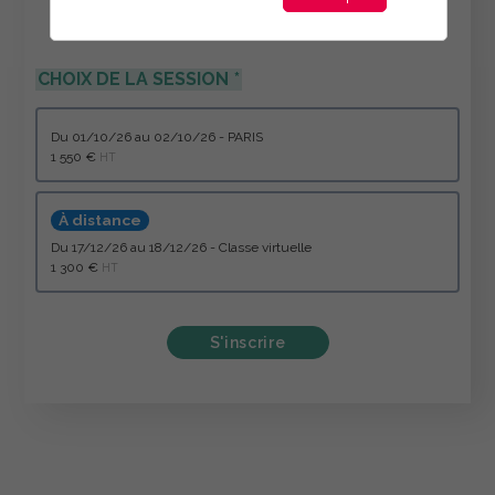
CHOIX DE LA SESSION
du 01/10/26 au 02/10/26 - PARIS
1 550 €
HT
À distance
du 17/12/26 au 18/12/26 - Classe virtuelle
1 300 €
HT
S'inscrire